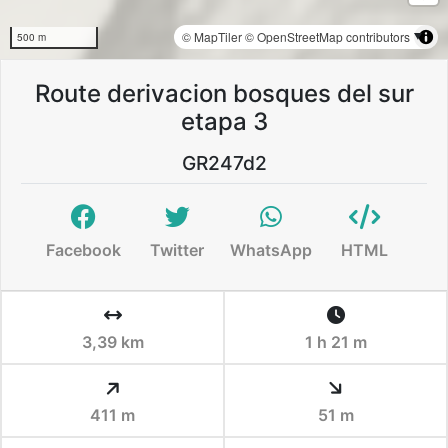
© MapTiler
© OpenStreetMap contributors
500 m
Route derivacion bosques del sur
etapa 3
GR247d2
Facebook
Twitter
WhatsApp
HTML
3,39 km
1 h 21 m
411 m
51 m