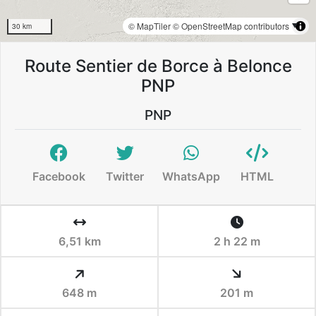
© MapTiler
© OpenStreetMap contributors
30 km
Route Sentier de Borce à Belonce
PNP
PNP
Facebook
Twitter
WhatsApp
HTML
6,51 km
2 h 22 m
648 m
201 m