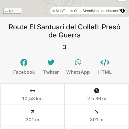
© MapTiler
© OpenStreetMap contributors
30 km
Route El Santuari del Collell: Presó
de Guerra
3
Facebook
Twitter
WhatsApp
HTML
10,53 km
2 h 36 m
301 m
301 m