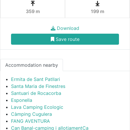
359 m
199 m
Download
Save route
Accommodation nearby
Ermita de Sant Patllari
Santa Maria de Finestres
Santuari de Rocacorba
Esponella
Lava Camping Ecologic
Càmping Cugulera
FANG AVENTURA
Can Banal-camping i allotjamentCa