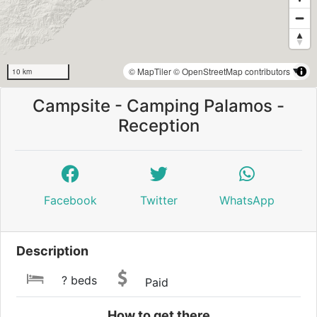
© MapTiler
© OpenStreetMap contributors
10 km
Campsite - Camping Palamos -
Reception
Facebook
Twitter
WhatsApp
Description
? beds
Paid
How to get there