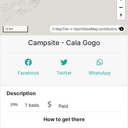
© MapTiler
© OpenStreetMap contributors
10 km
Campsite - Cala Gogo
Facebook
Twitter
WhatsApp
Description
? beds
Paid
How to get there