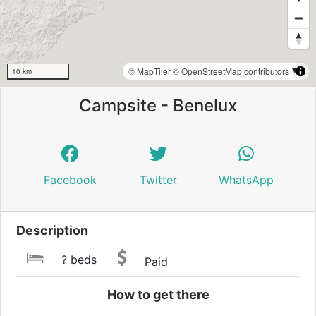
© MapTiler
© OpenStreetMap contributors
10 km
Campsite - Benelux
Facebook
Twitter
WhatsApp
Description
? beds
Paid
How to get there