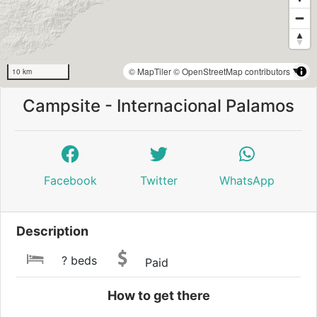
© MapTiler
© OpenStreetMap contributors
10 km
Campsite - Internacional Palamos
Facebook
Twitter
WhatsApp
Description
? beds
Paid
How to get there