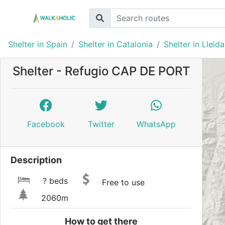
Shelter in Spain
Shelter in Catalonia
Shelter in Lleida
Shelter - Refugio CAP DE PORT
Facebook
Twitter
WhatsApp
Description
? beds
Free to use
2060m
How to get there