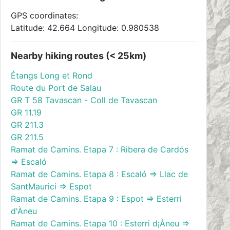
GPS coordinates:
Latitude: 42.664 Longitude: 0.980538
Nearby hiking routes (< 25km)
Étangs Long et Rond
Route du Port de Salau
GR T 58 Tavascan - Coll de Tavascan
GR 11.19
GR 211.3
GR 211.5
Ramat de Camins. Etapa 7 : Ribera de Cardós
=> Escaló
Ramat de Camins. Etapa 8 : Escaló => Llac de
SantMaurici => Espot
Ramat de Camins. Etapa 9 : Espot => Esterri
d'Àneu
Ramat de Camins. Etapa 10 : Esterri d¡Àneu =>