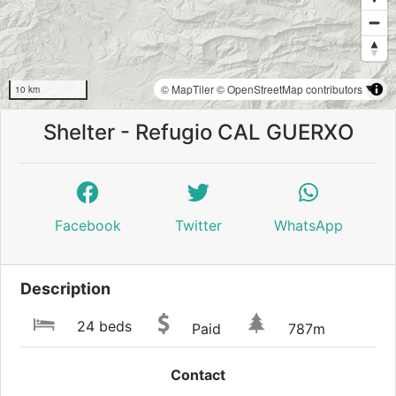
© MapTiler
© OpenStreetMap contributors
10 km
Shelter - Refugio CAL GUERXO
Facebook
Twitter
WhatsApp
Description
24 beds
Paid
787m
Contact