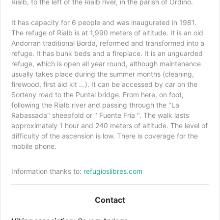
Rialb, to the left of the Rialb river, in the parish of Ordino.
It has capacity for 6 people and was inaugurated in 1981.
The refuge of Rialb is at 1,990 meters of altitude. It is an old
Andorran traditional Borda, reformed and transformed into a
refuge. It has bunk beds and a fireplace. It is an unguarded
refuge, which is open all year round, although maintenance
usually takes place during the summer months (cleaning,
firewood, first aid kit ...). It can be accessed by car on the
Sorteny road to the Puntal bridge. From here, on foot,
following the Rialb river and passing through the "La
Rabassada" sheepfold or " Fuente Fría ". The walk lasts
approximately 1 hour and 240 meters of altitude. The level of
difficulty of the ascension is low. There is coverage for the
mobile phone.
Information thanks to:
refugioslibres.com
Contact