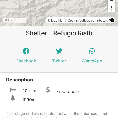
© MapTiler
© OpenStreetMap contributors
10 km
Shelter - Refugio Rialb
Facebook
Twitter
WhatsApp
Description
10 beds
Free to use
1990m
The refuge of Rialb is located between the Rabassada and