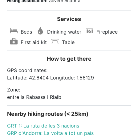
Hiking association:
Govern Andorra
Services
Beds
Drinking water
Fireplace
First aid kit
Table
How to get there
GPS coordinates:
Latitude: 42.6404 Longitude: 1.56129
Zone:
entre la Rabassa i Rialb
Nearby hiking routes (< 25km)
GRT 1: La ruta de les 3 nacions
GRP d'Andorra: La volta a tot un país