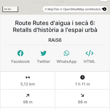
© MapTiler
© OpenStreetMap contributors
30 km
Route Rutes d'aigua i secà 6:
Retalls d'història a l'espai urbà
RAiS6
Facebook
Twitter
WhatsApp
HTML
5,12 km
1 h 11 m
98 m
98 m