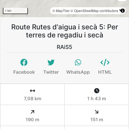
© MapTiler
© OpenStreetMap contributors
1 km
Route Rutes d'aigua i secà 5: Per
terres de regadiu i secà
RAiS5
Facebook
Twitter
WhatsApp
HTML
7,08 km
1 h 43 m
190 m
151 m