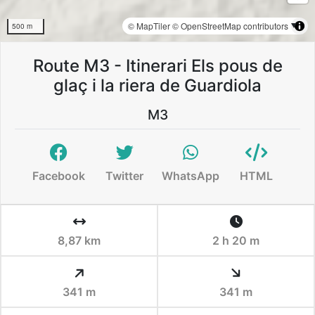
© MapTiler
© OpenStreetMap contributors
500 m
Route M3 - Itinerari Els pous de
glaç i la riera de Guardiola
M3
Facebook
Twitter
WhatsApp
HTML
8,87 km
2 h 20 m
341 m
341 m