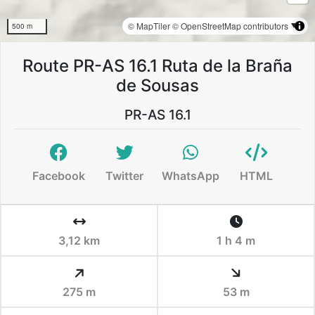
© MapTiler
© OpenStreetMap contributors
500 m
Route PR-AS 16.1 Ruta de la Braña
de Sousas
PR-AS 16.1
Facebook
Twitter
WhatsApp
HTML
3,12 km
1 h 4 m
275 m
53 m