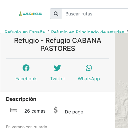
Refugio en España
Refugio en Principado de asturias
Refugio - Refugio CABANA
PASTORES
Facebook
Twitter
WhatsApp
Descripción
26 camas
De pago
En verano con guarda