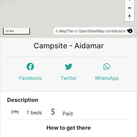
© MapTiler
© OpenStreetMap contributors
10 km
Campsite - Aidamar
Facebook
Twitter
WhatsApp
Description
? beds
Paid
How to get there