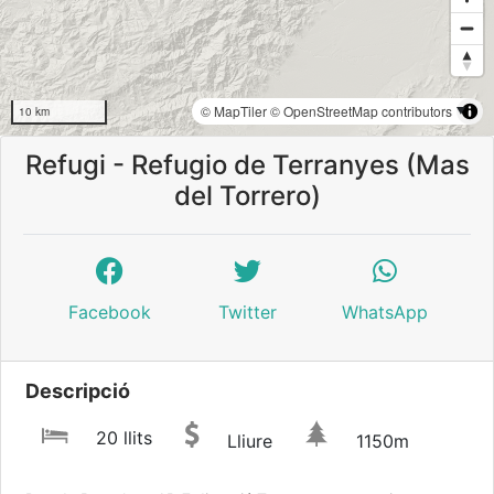
© MapTiler
© OpenStreetMap contributors
10 km
Refugi - Refugio de Terranyes (Mas
del Torrero)
Facebook
Twitter
WhatsApp
Descripció
20 llits
Lliure
1150m