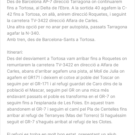
Des de Barcelona AP-7 direcció Tarragona on continuarem
fins a Tortosa, al Delta de l'Ebre. A la sortida 40 agafem la C-
42 fins a Tortosa, on allà, anirem direcció Roquetes, i seguint
la carretera TV-3422 direcció Alfara de Carles.
Una altra opció per no anar per autopista, passats Tarragona
agafar la N-340.
Amb tren, des de Barcelona-Sants a Tortosa.
Itinerari:
Des del desviament a Tortosa vam arribar fins a Roquetes on
remuntarem la carretera TV-3422 en direcció a Alfara de
Carles, abans d'arribar agafem una pista, al Molí de Julia on
agafem el GR171 i deixem el cotxe al poble del Toscar on
seguim per el GR-171 i al refugi guardat de Caro dins de la
població el Mascar, seguim pel GR on una mica més
endavant passats el poble es transforma en el GR-7 on
seguim fins a l'esplanada de Les Foies. En aquest tram
abandonem el GR-7 i seguim el camí pel Pla de Centelles fins
arribar al refugi de Terranyes (Mas del Torrero) Si haguéssim
seguit el GR-7 s'hagués arribat al refugi de les Clotes.
El refugi es troba en molt bon estat, presentant un aljub