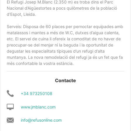
El Refugi Josep M.Blanc (2.350 m) es troba dins el Parc
Nacional d’Aigüestortes a pocs quilòmetres de la població
d’Espot, Lleida.
Serveis: Disposa de 60 places per pernoctar equipades amb
matalassos i mantes a més de W.C, dutxes d’aigua calenta,
etc. El servei de cuina li ofereix la comoditat de no haver de
preocupar-se del menjar ni la beguda i la oportunitat de
degustar les especialitats típiques d’un refugi d’alta
muntanya. La nova remodelació del refugi ja és un fet que fa
més confortable la vostra estància.
Contacte
+34 973250108
www.jmblanc.com
info@refusonline.com