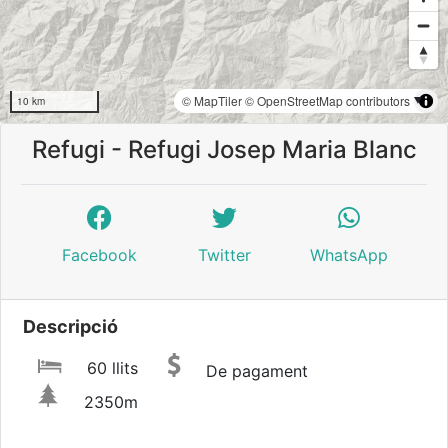
© MapTiler
© OpenStreetMap contributors
10 km
Refugi - Refugi Josep Maria Blanc
Facebook
Twitter
WhatsApp
Descripció
60 llits
De pagament
2350m