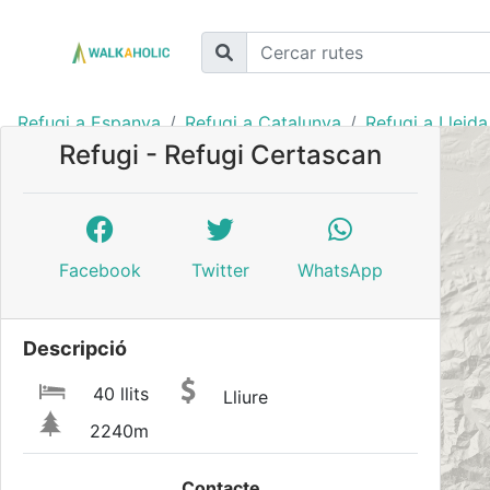
Refugi a Espanya
Refugi a Catalunya
Refugi a Lleida
Refugi - Refugi Certascan
Facebook
Twitter
WhatsApp
Descripció
40 llits
Lliure
2240m
Contacte