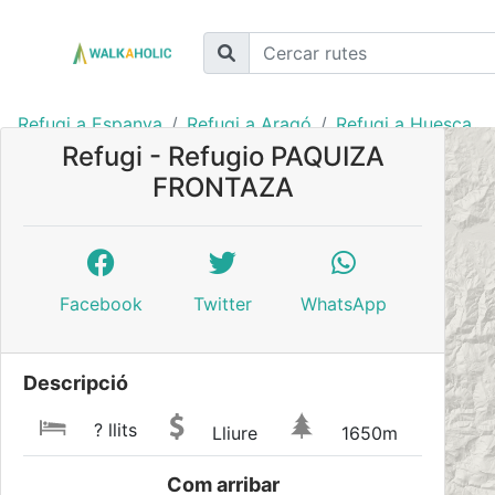
Refugi a Espanya
Refugi a Aragó
Refugi a Huesca
Refugi - Refugio PAQUIZA
FRONTAZA
Facebook
Twitter
WhatsApp
Descripció
? llits
Lliure
1650m
Com arribar