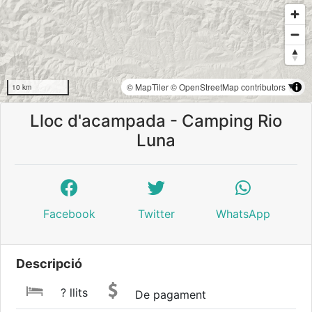
© MapTiler
© OpenStreetMap contributors
10 km
Lloc d'acampada - Camping Rio
Luna
Facebook
Twitter
WhatsApp
Descripció
? llits
De pagament