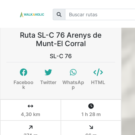
Ruta SL-C 76 Arenys de
Munt-El Corral
SL-C 76
Faceboo
Twitter
WhatsAp
HTML
k
p
4,30 km
1 h 28 m