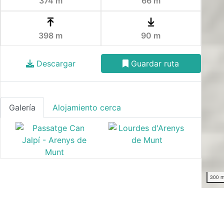
374 m
66 m
398 m
90 m
Descargar
Guardar ruta
Galería
Alojamiento cerca
300 