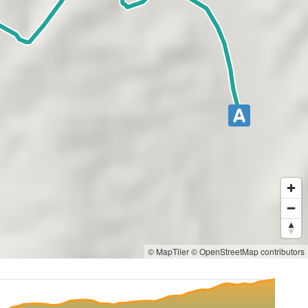
© MapTiler
© OpenStreetMap contributors