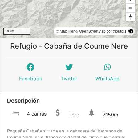
© MapTiler
© OpenStreetMap contributors
10 km
Refugio - Cabaña de Coume Nere
Facebook
Twitter
WhatsApp
Descripción
4 camas
Libre
2150m
Pequeña Cabaña situada en la cabecera del barranco de
Coume Nere, en el flanco occidental del circo que cierra el