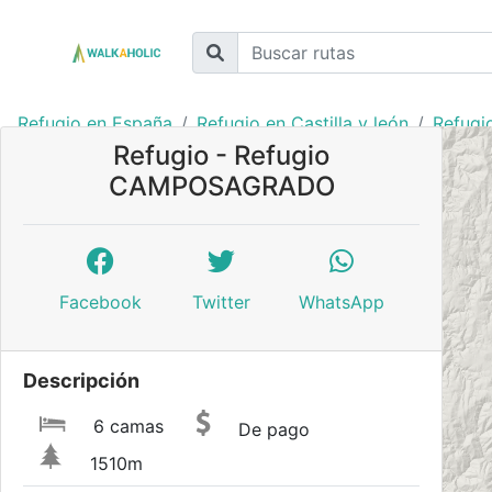
Refugio en España
Refugio en Castilla y león
Refugi
Refugio - Refugio
CAMPOSAGRADO
Facebook
Twitter
WhatsApp
Descripción
6 camas
De pago
1510m