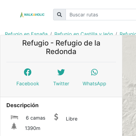
Refugio en España
Refugio en Castilla y león
Refugio
Refugio - Refugio de la
Redonda
Facebook
Twitter
WhatsApp
Descripción
6 camas
Libre
1390m