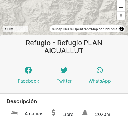
© MapTiler
© OpenStreetMap contributors
10 km
Refugio - Refugio PLAN
AIGUALLUT
Facebook
Twitter
WhatsApp
Descripción
4 camas
Libre
2070m