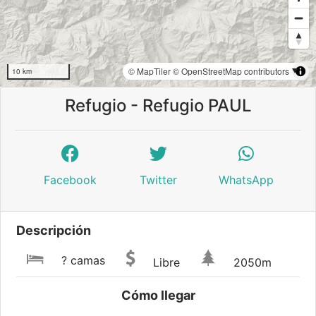
© MapTiler
© OpenStreetMap contributors
10 km
Refugio - Refugio PAUL
Facebook
Twitter
WhatsApp
Descripción
? camas
Libre
2050m
Cómo llegar