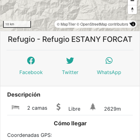
© MapTiler
© OpenStreetMap contributors
10 km
Refugio - Refugio ESTANY FORCAT
Facebook
Twitter
WhatsApp
Descripción
2 camas
Libre
2629m
Cómo llegar
Coordenadas GPS: