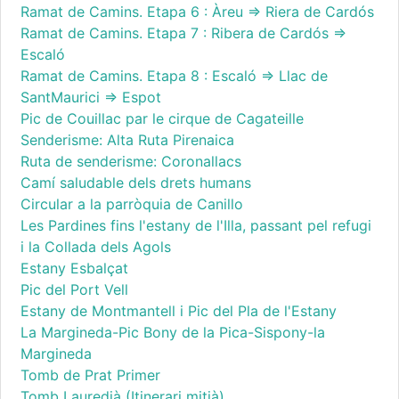
Ramat de Camins. Etapa 6 : Àreu => Riera de Cardós
Ramat de Camins. Etapa 7 : Ribera de Cardós =>
Escaló
Ramat de Camins. Etapa 8 : Escaló => Llac de
SantMaurici => Espot
Pic de Couillac par le cirque de Cagateille
Senderisme: Alta Ruta Pirenaica
Ruta de senderisme: Coronallacs
Camí saludable dels drets humans
Circular a la parròquia de Canillo
Les Pardines fins l'estany de l'Illa, passant pel refugi
i la Collada dels Agols
Estany Esbalçat
Pic del Port Vell
Estany de Montmantell i Pic del Pla de l'Estany
La Margineda-Pic Bony de la Pica-Sispony-la
Margineda
Tomb de Prat Primer
Tomb Lauredià (Itinerari mitjà)