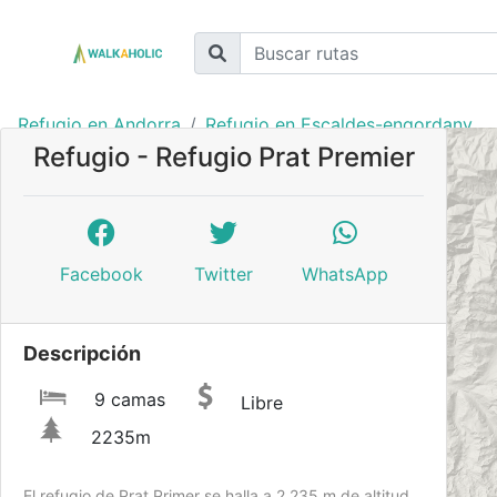
Refugio en Andorra
Refugio en Escaldes-engordany
Refugio - Refugio Prat Premier
Facebook
Twitter
WhatsApp
Descripción
9 camas
Libre
2235m
El refugio de Prat Primer se halla a 2.235 m de altitud,