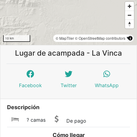
© MapTiler
© OpenStreetMap contributors
10 km
Lugar de acampada - La Vinca
Facebook
Twitter
WhatsApp
Descripción
? camas
De pago
Cómo llegar