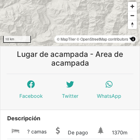
© MapTiler
© OpenStreetMap contributors
10 km
Lugar de acampada - Area de
acampada
Facebook
Twitter
WhatsApp
Descripción
? camas
De pago
1370m