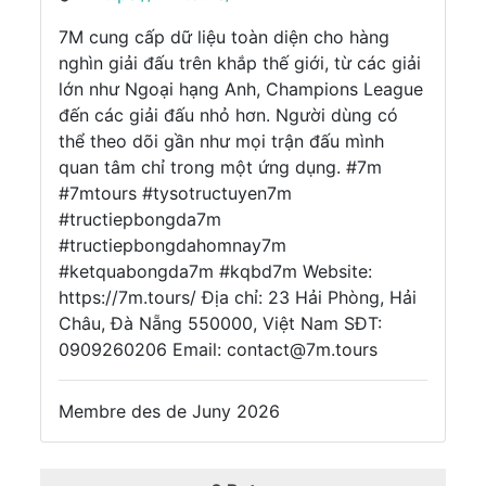
7M cung cấp dữ liệu toàn diện cho hàng
nghìn giải đấu trên khắp thế giới, từ các giải
lớn như Ngoại hạng Anh, Champions League
đến các giải đấu nhỏ hơn. Người dùng có
thể theo dõi gần như mọi trận đấu mình
quan tâm chỉ trong một ứng dụng. #7m
#7mtours #tysotructuyen7m
#tructiepbongda7m
#tructiepbongdahomnay7m
#ketquabongda7m #kqbd7m Website:
https://7m.tours/ Địa chỉ: 23 Hải Phòng, Hải
Châu, Đà Nẵng 550000, Việt Nam SĐT:
0909260206 Email: contact@7m.tours
Membre des de Juny 2026