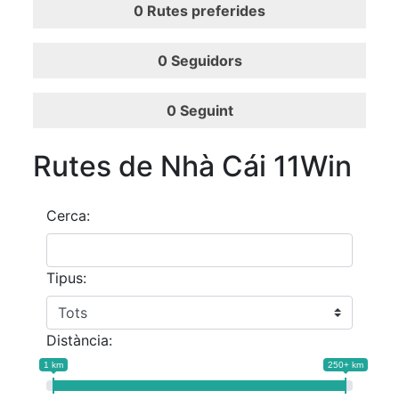
0
Rutes preferides
0
Seguidors
0
Seguint
Rutes de Nhà Cái 11Win
Cerca:
Tipus:
Distància:
1 km
250+ km