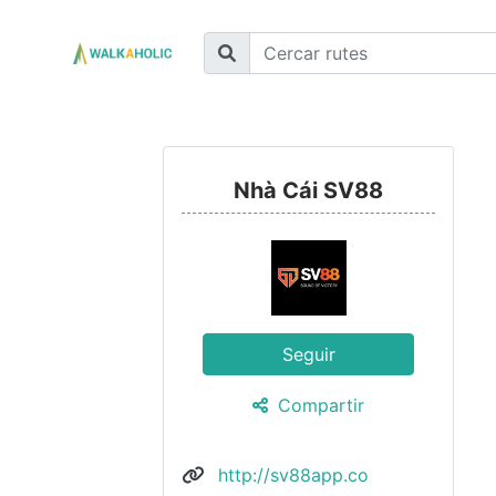
Nhà Cái SV88
Seguir
Compartir
http://sv88app.co