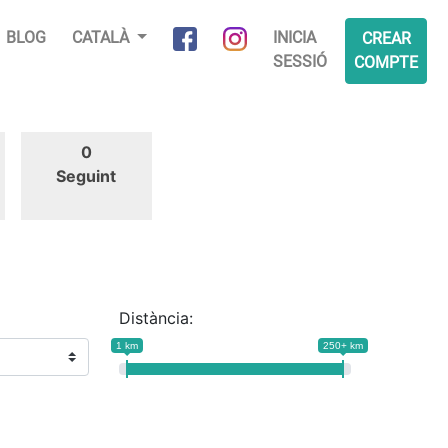
BLOG
CATALÀ
INICIA
CREAR
SESSIÓ
COMPTE
0
Seguint
Distància:
1 km
250+ km