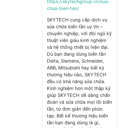
https://skytechgroup.vn/sua-
chua-bien-tan/
SKYTECH cung cấp dịch vụ
sửa chữa biến tần uy tín –
chuyên nghiệp, với đội ngũ kỹ
thuật viên giàu kinh nghiệm
và hệ thống thiết bị hiện đại.
Dù bạn đang dùng biến tần
Delta, Siemens, Schneider,
ABB, Mitsubishi hay bất kỳ
thương hiệu nào, SKYTECH
đều có khả năng sửa chữa.
Kinh nghiệm hơn một thập kỷ
giúp SKYTECH dễ dàng chẩn
đoán và sửa chữa mọi lỗi biến
tần, từ đơn giản đến phức
tạp. Bất kể thương hiệu biến
tần bạn đang dùng là gì,