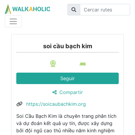
soi cầu bạch kim
Seguir
Compartir
https://soicaubachkim.org
Soi Cầu Bạch Kim là chuyên trang phân tích
và dự đoán kết quả uy tín, được xây dựng
bởi đội ngũ cao thủ nhiều năm kinh nghiệm