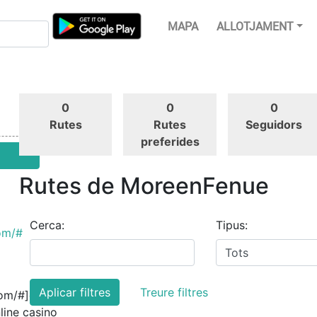
MAPA
ALLOTJAMENT
0
0
0
Rutes
Rutes
Seguidors
preferides
Rutes de MoreenFenue
Cerca:
Tipus:
om/#
Aplicar filtres
Treure filtres
om/#]online
line casino