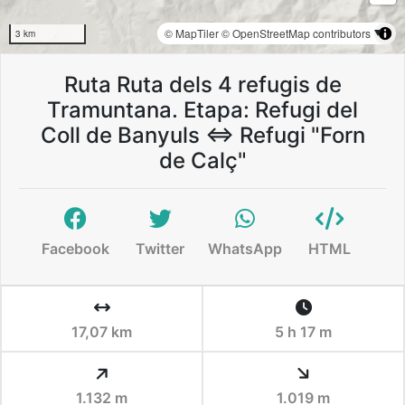
© MapTiler
© OpenStreetMap contributors
3 km
Ruta Ruta dels 4 refugis de
Tramuntana. Etapa: Refugi del
Coll de Banyuls <=> Refugi "Forn
de Calç"
Facebook
Twitter
WhatsApp
HTML
17,07 km
5 h 17 m
1.132 m
1.019 m