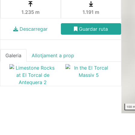
1.235 m
1.191 m
Descarregar
Guardar ruta
Galeria
Allotjament a prop
100 