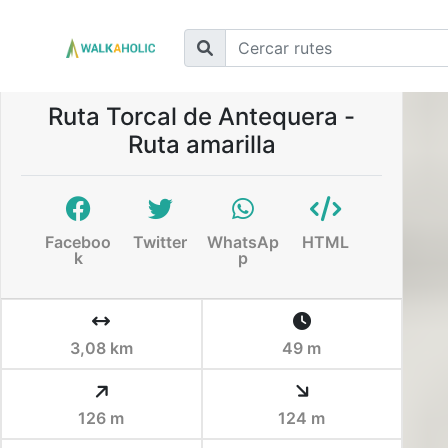
Ruta Torcal de Antequera -
Ruta amarilla
Faceboo
Twitter
WhatsAp
HTML
k
p
3,08 km
49 m
126 m
124 m