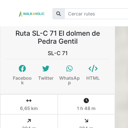
Ruta SL-C 71 El dolmen de
Pedra Gentil
SL-C 71
Faceboo
Twitter
WhatsAp
HTML
k
p
6,65 km
1 h 48 m