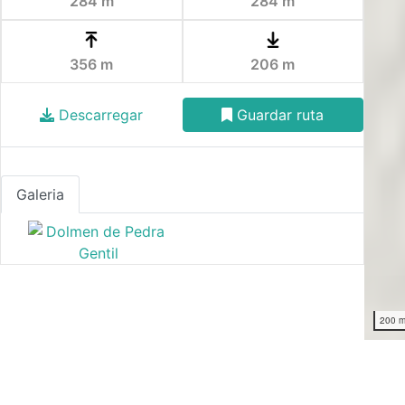
284 m
284 m
356 m
206 m
Descarregar
Guardar ruta
Galeria
200 