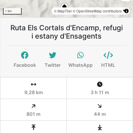
© MapTiler
© OpenStreetMap contributors
1 km
Ruta Els Cortals d'Encamp, refugi
i estany d'Ensagents
Facebook
Twitter
WhatsApp
HTML
9,28 km
3 h 11 m
801 m
44 m