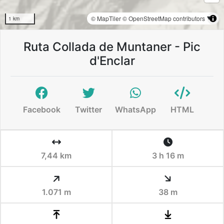
© MapTiler
© OpenStreetMap contributors
1 km
Ruta Collada de Muntaner - Pic
d'Enclar
Facebook
Twitter
WhatsApp
HTML
7,44 km
3 h 16 m
1.071 m
38 m