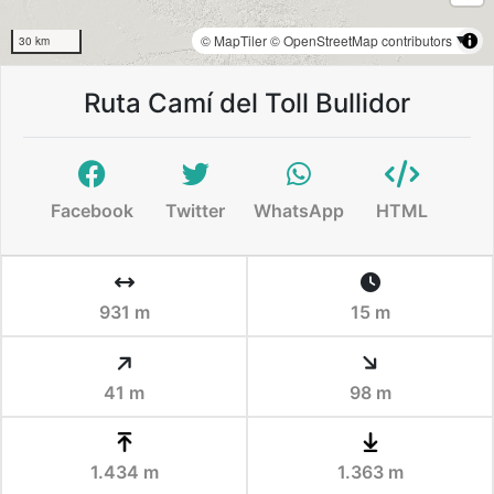
© MapTiler
© OpenStreetMap contributors
30 km
Ruta Camí del Toll Bullidor
Facebook
Twitter
WhatsApp
HTML
931 m
15 m
41 m
98 m
1.434 m
1.363 m