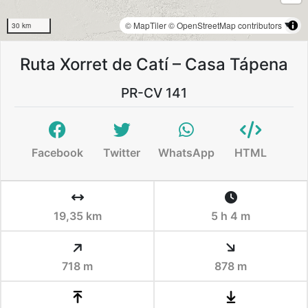
© MapTiler
© OpenStreetMap contributors
30 km
Ruta Xorret de Catí – Casa Tápena
PR-CV 141
Facebook
Twitter
WhatsApp
HTML
19,35 km
5 h 4 m
718 m
878 m