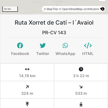
© MapTiler
© OpenStreetMap contributors
30 km
Ruta Xorret de Catí – l´Avaiol
PR-CV 143
Facebook
Twitter
WhatsApp
HTML
14,19 km
3 h 22 m
324 m
533 m