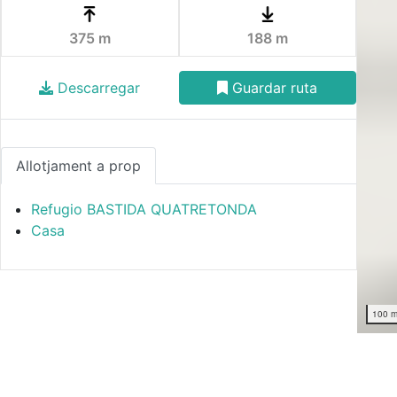
375 m
188 m
Descarregar
Guardar ruta
Allotjament a prop
Refugio BASTIDA QUATRETONDA
Casa
100 