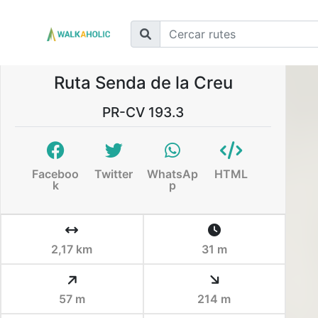
Ruta Senda de la Creu
PR-CV 193.3
Faceboo
Twitter
WhatsAp
HTML
k
p
2,17 km
31 m
57 m
214 m