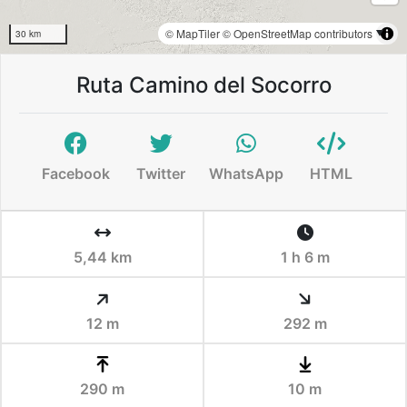
© MapTiler
© OpenStreetMap contributors
30 km
Ruta Camino del Socorro
Facebook
Twitter
WhatsApp
HTML
5,44 km
1 h 6 m
12 m
292 m
290 m
10 m