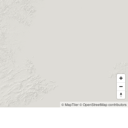
© MapTiler
© OpenStreetMap contributors