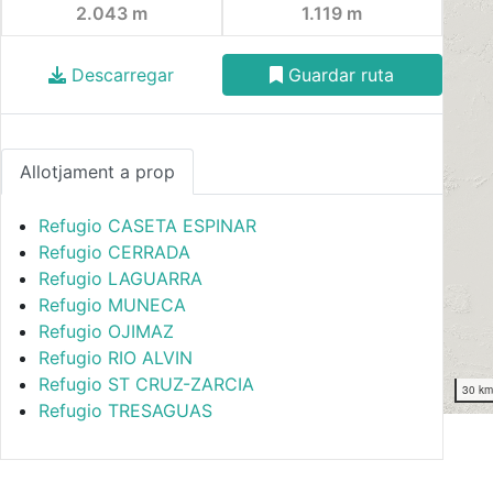
2.043 m
1.119 m
Descarregar
Guardar ruta
Allotjament a prop
Refugio CASETA ESPINAR
Refugio CERRADA
Refugio LAGUARRA
Refugio MUNECA
Refugio OJIMAZ
Refugio RIO ALVIN
Refugio ST CRUZ-ZARCIA
30 k
Refugio TRESAGUAS