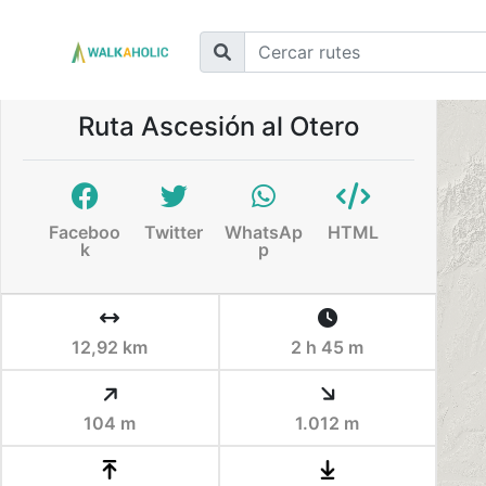
Ruta Ascesión al Otero
Faceboo
Twitter
WhatsAp
HTML
k
p
12,92 km
2 h 45 m
104 m
1.012 m