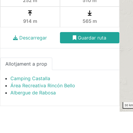
252 m
510 m
914 m
565 m
Descarregar
Guardar ruta
Allotjament a prop
Camping Castalla
Área Recreativa Rincón Bello
Albergue de Rabosa
30 k