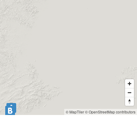
© MapTiler
© OpenStreetMap contributors