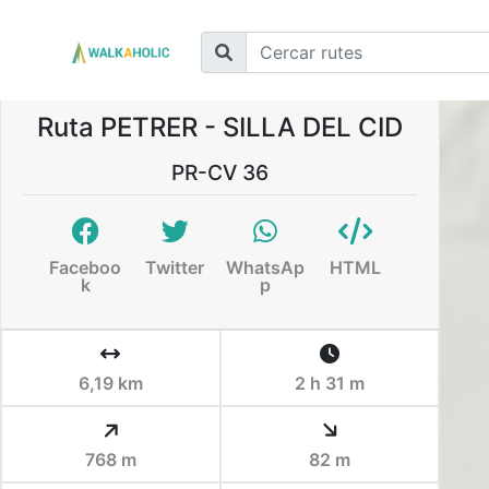
Ruta PETRER - SILLA DEL CID
PR-CV 36
Faceboo
Twitter
WhatsAp
HTML
k
p
6,19 km
2 h 31 m
768 m
82 m